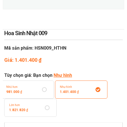
TOÁN
DỊCH VỤ ĐIỆN HOA TRỰC
TUYẾN TẠI HÀ NỘI
Hoa Sinh Nhật 009
Mã sản phẩm: HSN009_HTHN
Giá:
1.401.400
₫
Tùy chọn giá: Bạn chọn
Như hình
Nhỏ hơn
Như hình
981.000
₫
1.401.400
₫
Lớn hơn
1.821.820
₫