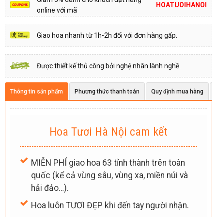
HOATUOIHANOI
online với mã
Giao hoa nhanh từ 1h-2h đối với đơn hàng gấp.
Được thiết kế thủ công bởi nghệ nhân lành nghề.
Thông tin sản phẩm
Phương thức thanh toán
Quy định mua hàng
Hoa Tươi Hà Nội cam kết
MIỄN PHÍ giao hoa 63 tỉnh thành trên toàn
quốc (kể cả vùng sâu, vùng xa, miền núi và
hải đảo…).
Hoa luôn TƯƠI ĐẸP khi đến tay người nhận.