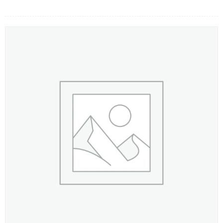
LOẠI HOA
MÀU SẮC
HOA CƯỚI
QUÀ TẶNG
QUÀ TẾT 2026
HƯỚNG DẪN MUA HÀNG
DỊCH VỤ GỬI ĐIỆN HOA VỀ
VIỆT NAM
PHƯƠNG THỨC THANH