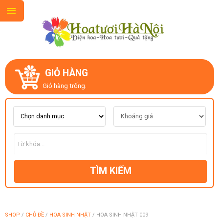
GIỎ HÀNG
GIỚI THIỆU
Giỏ hàng trống.
LIÊN HỆ
MẪU HOA MỚI
TÌM KIẾM
CHỦ ĐỀ
KIỂU DÁNG
SHOP
/
CHỦ ĐỀ
/
HOA SINH NHẬT
/
HOA SINH NHẬT 009