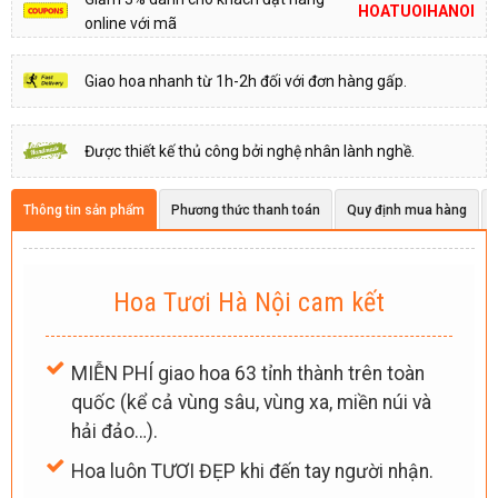
HOATUOIHANOI
online với mã
Giao hoa nhanh từ 1h-2h đối với đơn hàng gấp.
Được thiết kế thủ công bởi nghệ nhân lành nghề.
Thông tin sản phẩm
Phương thức thanh toán
Quy định mua hàng
Hoa Tươi Hà Nội cam kết
MIỄN PHÍ giao hoa 63 tỉnh thành trên toàn
quốc (kể cả vùng sâu, vùng xa, miền núi và
hải đảo…).
Hoa luôn TƯƠI ĐẸP khi đến tay người nhận.