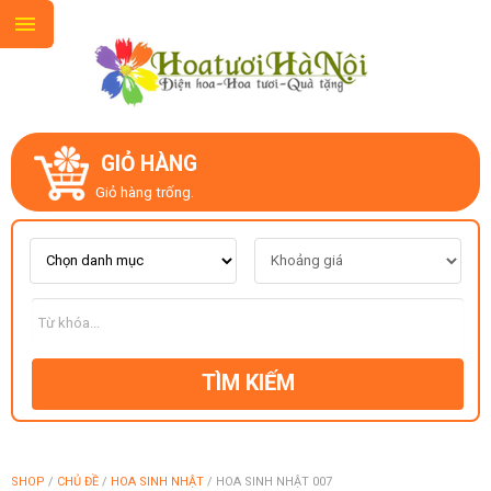
GIỎ HÀNG
GIỚI THIỆU
Giỏ hàng trống.
LIÊN HỆ
MẪU HOA MỚI
TÌM KIẾM
CHỦ ĐỀ
KIỂU DÁNG
SHOP
/
CHỦ ĐỀ
/
HOA SINH NHẬT
/
HOA SINH NHẬT 007