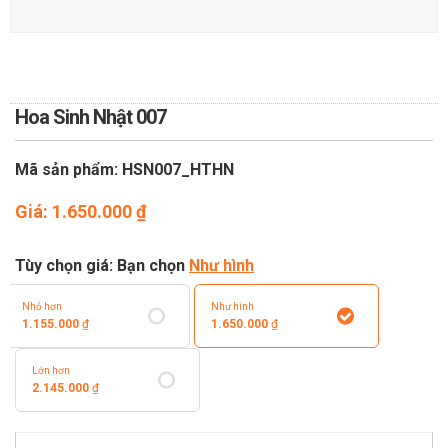
TOÁN
DỊCH VỤ ĐIỆN HOA TRỰC
TUYẾN TẠI HÀ NỘI
Hoa Sinh Nhật 007
Mã sản phẩm: HSN007_HTHN
Giá:
1.650.000
₫
Tùy chọn giá: Bạn chọn
Như hình
Nhỏ hơn
Như hình
1.155.000
₫
1.650.000
₫
Lớn hơn
2.145.000
₫