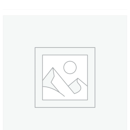
LOẠI HOA
MÀU SẮC
HOA CƯỚI
QUÀ TẶNG
QUÀ TẾT 2026
HƯỚNG DẪN MUA HÀNG
DỊCH VỤ GỬI ĐIỆN HOA VỀ
VIỆT NAM
PHƯƠNG THỨC THANH