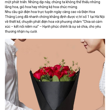
TOÁN
một phát triển. Những dịp này, chúng ta không thể thiếu những
lẵng hoa, giỏ hoa hay những kệ hoa chúc mừng.
DỊCH VỤ ĐIỆN HOA TRỰC
Nhu cầu gửi điện hoa trực tuyến ngày càng cao và Điện Hoa
TUYẾN TẠI HÀ NỘI
Thăng Long đã nhanh chóng khẳng định được vị trí số 1 tại Hà Nội
về thiết kế, chuyển phát điện hoa với phương châm “Chia sẻ cảm
xúc – kết nối niềm vui” – Hạnh phúc chính là sự sẻ chia, cho yêu
thương nhận nụ cười.