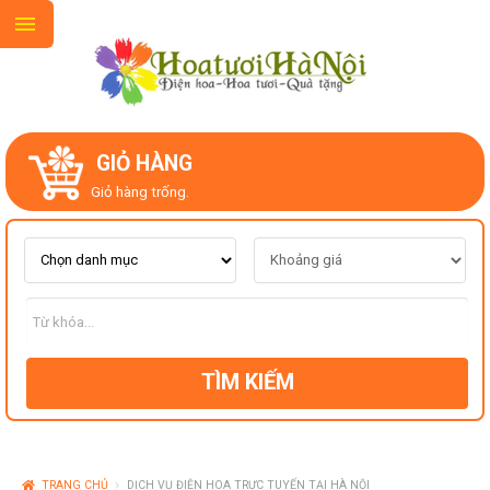
GIỎ HÀNG
GIỚI THIỆU
Giỏ hàng trống.
LIÊN HỆ
MẪU HOA MỚI
TÌM KIẾM
CHỦ ĐỀ
KIỂU DÁNG
TRANG CHỦ
DỊCH VỤ ĐIỆN HOA TRỰC TUYẾN TẠI HÀ NỘI