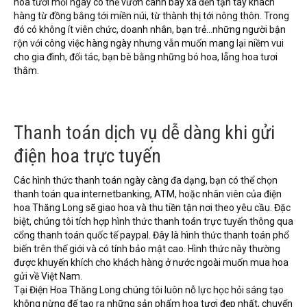
hoa tươi mỗi ngày có thể vươn cánh bay xa đến tận tay khách
hàng từ đồng bằng tới miền núi, từ thành thị tới nông thôn. Trong
đó có không ít viên chức, doanh nhân, bạn trẻ…những người bận
rộn với công việc hàng ngày nhưng vẫn muốn mang lại niềm vui
cho gia đình, đối tác, bạn bè bằng những bó hoa, lẵng hoa tươi
thắm.
Thanh toán dịch vụ dễ dàng khi gửi
điện hoa trực tuyến
Các hình thức thanh toán ngày càng đa dạng, bạn có thể chọn
thanh toán qua internetbanking, ATM, hoặc nhân viên của điện
hoa Thăng Long sẽ giao hoa và thu tiền tận nơi theo yêu cầu. Đặc
biệt, chúng tôi tích hợp hình thức thanh toán trực tuyến thông qua
cổng thanh toán quốc tế paypal. Đây là hình thức thanh toán phổ
biến trên thế giới và có tính bảo mật cao. Hình thức này thường
được khuyến khích cho khách hàng ở nước ngoài muốn mua hoa
gửi về Việt Nam.
Tại Điện Hoa Thăng Long chúng tôi luôn nỗ lực học hỏi sáng tạo
không nừng để tạo ra những sản phẩm hoa tươi đẹp nhất, chuyển