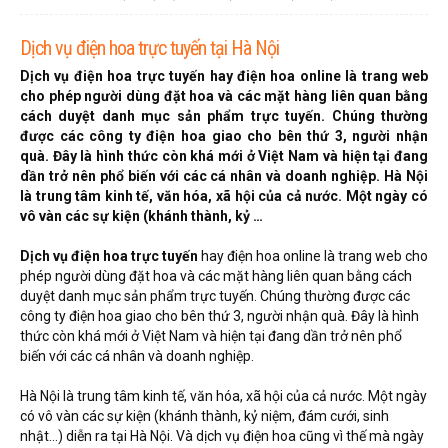
LOẠI HOA
Dịch vụ điện hoa trực tuyến tại Hà Nội
MÀU SẮC
Dịch vụ điện hoa trực tuyến hay điện hoa online là trang web
cho phép người dùng đặt hoa và các mặt hàng liên quan bằng
HOA CƯỚI
cách duyệt danh mục sản phẩm trực tuyến. Chúng thường
được các công ty điện hoa giao cho bên thứ 3, người nhận
quà. Đây là hình thức còn khá mới ở Việt Nam và hiện tại đang
QUÀ TẶNG
dần trở nên phổ biến với các cá nhân và doanh nghiệp. Hà Nội
là trung tâm kinh tế, văn hóa, xã hội của cả nước. Một ngày có
QUÀ TẾT 2026
vô vàn các sự kiện (khánh thành, kỷ …
Dịch vụ điện hoa trực tuyến
hay điện hoa online là trang web cho
phép người dùng đặt hoa và các mặt hàng liên quan bằng cách
duyệt danh mục sản phẩm trực tuyến. Chúng thường được các
công ty điện hoa giao cho bên thứ 3, người nhận quà. Đây là hình
HƯỚNG DẪN MUA HÀNG
thức còn khá mới ở Việt Nam và hiện tại đang dần trở nên phổ
biến với các cá nhân và doanh nghiệp.
DỊCH VỤ GỬI ĐIỆN HOA VỀ
VIỆT NAM
Hà Nội là trung tâm kinh tế, văn hóa, xã hội của cả nước. Một ngày
có vô vàn các sự kiện (khánh thành, kỷ niệm, đám cưới, sinh
PHƯƠNG THỨC THANH
nhật…) diễn ra tại Hà Nội. Và dịch vụ điện hoa cũng vì thế mà ngày