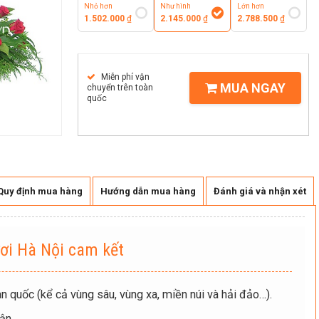
Nhỏ hơn
Như hình
Lớn hơn
1.502.000
₫
2.145.000
₫
2.788.500
₫
Miễn phí vận
MUA NGAY
chuyển trên toàn
quốc
Quy định mua hàng
Hướng dẫn mua hàng
Đánh giá và nhận xét
ơi Hà Nội cam kết
n quốc (kể cả vùng sâu, vùng xa, miền núi và hải đảo…).
ận.