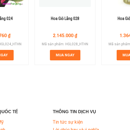
Lẵng 024
Hoa Giỏ Lẵng 028
Hoa Giỏ
.760
₫
2.145.000
₫
1.36
 HGL024_HTHN
Mã sản phẩm: HGL028_HTHN
Mã sản phẩm
NGAY
MUA NGAY
MUA
QUỐC TẾ
THÔNG TIN DỊCH VỤ
Mỹ
Tin tức sự kiện
Anh
Lời chúc hay và ý nghĩa