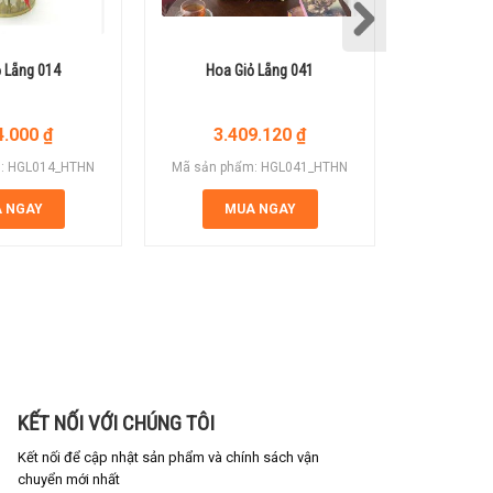
 Lẵng 014
Hoa Giỏ Lẵng 041
Hoa G
4.000
₫
3.409.120
₫
2.
: HGL014_HTHN
Mã sản phẩm: HGL041_HTHN
Mã sản ph
 NGAY
MUA NGAY
M
KẾT NỐI VỚI CHÚNG TÔI
Kết nối để cập nhật sản phẩm và chính sách vận
chuyển mới nhất