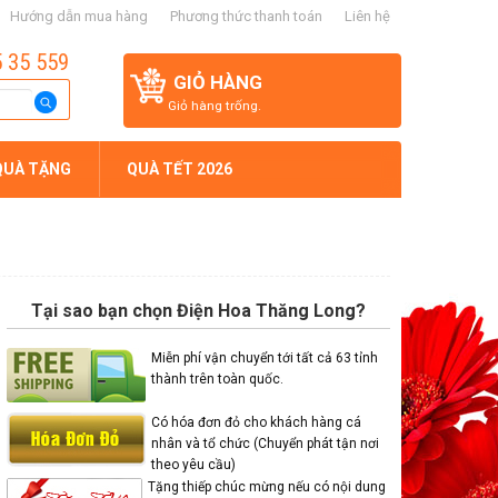
Hướng dẫn mua hàng
Phương thức thanh toán
Liên hệ
5 35 559
GIỎ HÀNG
Giỏ hàng trống.
QUÀ TẶNG
QUÀ TẾT 2026
Tại sao bạn chọn Điện Hoa Thăng Long?
Miễn phí vận chuyển tới tất cả 63 tỉnh
thành trên toàn quốc.
Có hóa đơn đỏ cho khách hàng cá
nhân và tổ chức (Chuyển phát tận nơi
theo yêu cầu)
Tặng thiếp chúc mừng nếu có nội dung