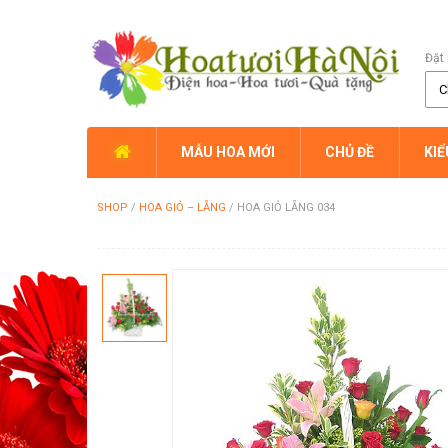
Đặt 
MẪU HOA MỚI
CHỦ ĐỀ
KI
SHOP
/
HOA GIỎ – LẴNG
/
HOA GIỎ LẴNG 034