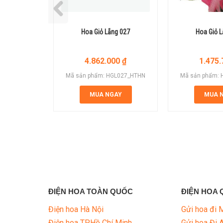
Hoa Giỏ Lẵng 027
Hoa Giỏ 
4.862.000
₫
1.475
Mã sản phẩm: HGL027_HTHN
Mã sản phẩm:
MUA NGAY
MUA 
ĐIỆN HOA TOÀN QUỐC
ĐIỆN HOA 
Điện hoa Hà Nội
Gửi hoa đi 
Điện hoa TP.Hồ Chí Minh
Gửi hoa Đi 