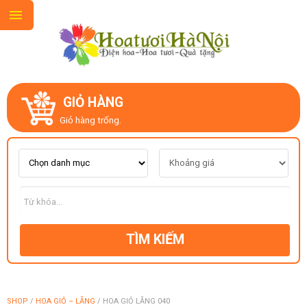
GIỎ HÀNG
GIỚI THIỆU
Giỏ hàng trống.
LIÊN HỆ
MẪU HOA MỚI
TÌM KIẾM
CHỦ ĐỀ
KIỂU DÁNG
SHOP
/
HOA GIỎ – LẴNG
/
HOA GIỎ LẴNG 040