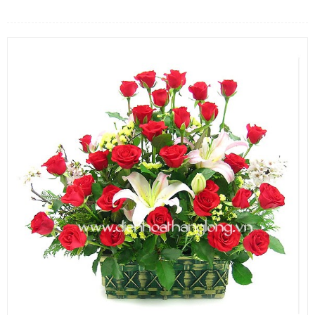
LOẠI HOA
MÀU SẮC
HOA CƯỚI
QUÀ TẶNG
QUÀ TẾT 2026
HƯỚNG DẪN MUA HÀNG
DỊCH VỤ GỬI ĐIỆN HOA VỀ
VIỆT NAM
PHƯƠNG THỨC THANH