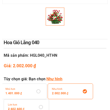
TOÁN
DỊCH VỤ ĐIỆN HOA TRỰC
TUYẾN TẠI HÀ NỘI
Hoa Giỏ Lẵng 040
Mã sản phẩm: HGL040_HTHN
Giá:
2.002.000
₫
Tùy chọn giá: Bạn chọn
Như hình
Nhỏ hơn
Như hình
1.401.000
₫
2.002.000
₫
Lớn hơn
2.602.600
₫