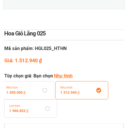
TOÁN
DỊCH VỤ ĐIỆN HOA TRỰC
TUYẾN TẠI HÀ NỘI
Hoa Giỏ Lẵng 025
Mã sản phẩm: HGL025_HTHN
Giá:
1.512.940
₫
Tùy chọn giá: Bạn chọn
Như hình
Nhỏ hơn
Như hình
1.059.000
₫
1.512.940
₫
Lớn hơn
1.966.822
₫