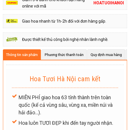
HOATUOIHANOI
online với mã
Giao hoa nhanh từ 1h-2h đối với đơn hàng gấp.
Được thiết kế thủ công bởi nghệ nhân lành nghề.
Thông tin sản phẩm
Phương thức thanh toán
Quy định mua hàng
Hoa Tươi Hà Nội cam kết
MIỄN PHÍ giao hoa 63 tỉnh thành trên toàn
quốc (kể cả vùng sâu, vùng xa, miền núi và
hải đảo…).
Hoa luôn TƯƠI ĐẸP khi đến tay người nhận.