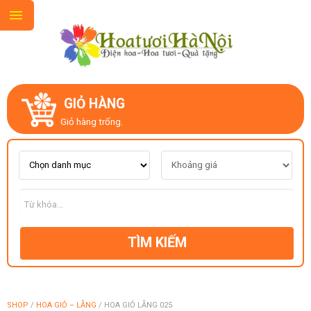
GIỎ HÀNG
GIỚI THIỆU
Giỏ hàng trống.
LIÊN HỆ
MẪU HOA MỚI
TÌM KIẾM
CHỦ ĐỀ
KIỂU DÁNG
SHOP
/
HOA GIỎ – LẴNG
/
HOA GIỎ LẴNG 025