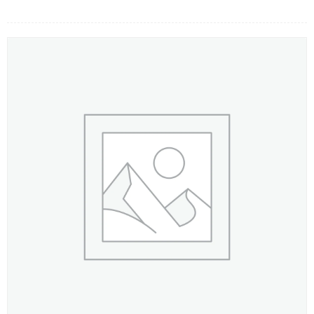
LOẠI HOA
MÀU SẮC
HOA CƯỚI
QUÀ TẶNG
QUÀ TẾT 2026
HƯỚNG DẪN MUA HÀNG
DỊCH VỤ GỬI ĐIỆN HOA VỀ
VIỆT NAM
PHƯƠNG THỨC THANH