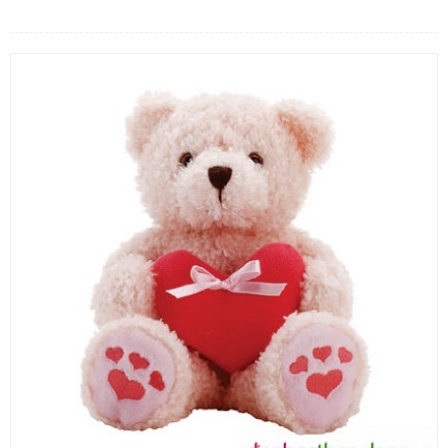
LOẠI HOA
MÀU SẮC
HOA CƯỚI
QUÀ TẶNG
QUÀ TẾT 2026
HƯỚNG DẪN MUA HÀNG
DỊCH VỤ GỬI ĐIỆN HOA VỀ
VIỆT NAM
PHƯƠNG THỨC THANH