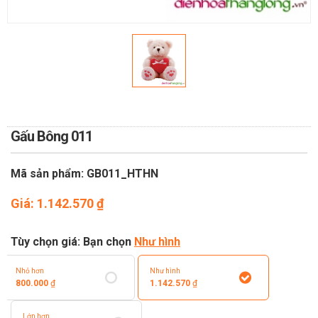
TOÁN
DỊCH VỤ ĐIỆN HOA TRỰC
TUYẾN TẠI HÀ NỘI
Gấu Bông 011
Mã sản phẩm: GB011_HTHN
Giá:
1.142.570
₫
Tùy chọn giá: Bạn chọn
Như hình
Nhỏ hơn
Như hình
800.000
₫
1.142.570
₫
Lớn hơn