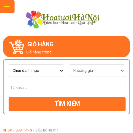
GIỎ HÀNG
GIỚI THIỆU
Giỏ hàng trống.
LIÊN HỆ
MẪU HOA MỚI
TÌM KIẾM
CHỦ ĐỀ
KIỂU DÁNG
SHOP
/
QUÀ TẶNG
/
GẤU BÔNG 011