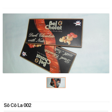
LOẠI HOA
MÀU SẮC
HOA CƯỚI
QUÀ TẶNG
QUÀ TẾT 2026
HƯỚNG DẪN MUA HÀNG
DỊCH VỤ GỬI ĐIỆN HOA VỀ
VIỆT NAM
Sô Cô La 002
PHƯƠNG THỨC THANH