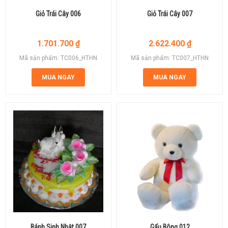
Giỏ Trái Cây 006
Giỏ Trái Cây 007
1.701.700
₫
2.622.400
₫
Mã sản phẩm: TC006_HTHN
Mã sản phẩm: TC007_HTHN
MUA NGAY
MUA NGAY
Bánh Sinh Nhật 007
Gấu Bông 012