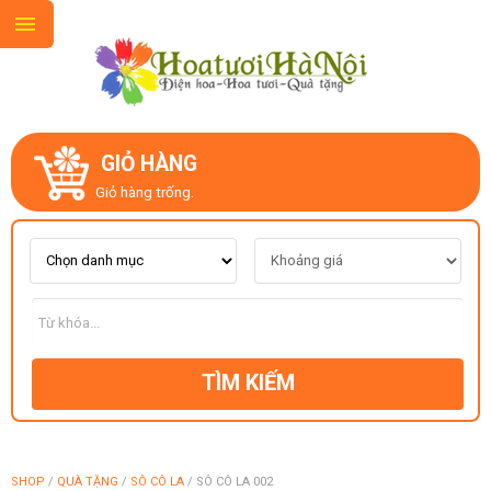
GIỎ HÀNG
GIỚI THIỆU
Giỏ hàng trống.
LIÊN HỆ
MẪU HOA MỚI
TÌM KIẾM
CHỦ ĐỀ
KIỂU DÁNG
SHOP
/
QUÀ TẶNG
/
SÔ CÔ LA
/
SÔ CÔ LA 002