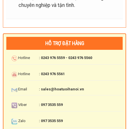
chuyên nghiệp và tận tình.
HỖ TRỢ ĐẶT HÀNG
Hotline
: 0243 976 5559 - 0243 976 5560
Hotline
: 0243 976 5561
Email
: sales@hoatuoihanoi.vn
Viber
: 097 3535 559
Zalo
: 097 3535 559