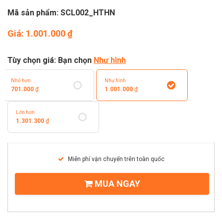
TOÁN
Mã sản phẩm: SCL002_HTHN
DỊCH VỤ ĐIỆN HOA TRỰC
TUYẾN TẠI HÀ NỘI
Giá:
1.001.000
₫
Tùy chọn giá: Bạn chọn
Như hình
Nhỏ hơn
Như hình
701.000
₫
1.001.000
₫
Lớn hơn
1.301.300
₫
Miễn phí vận chuyển trên toàn quốc
MUA NGAY