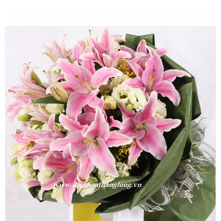
LOẠI HOA
MÀU SẮC
HOA CƯỚI
QUÀ TẶNG
QUÀ TẾT 2026
HƯỚNG DẪN MUA HÀNG
DỊCH VỤ GỬI ĐIỆN HOA VỀ
VIỆT NAM
PHƯƠNG THỨC THANH