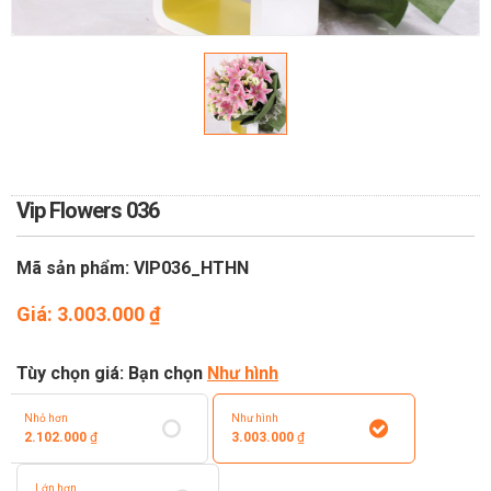
TOÁN
DỊCH VỤ ĐIỆN HOA TRỰC
TUYẾN TẠI HÀ NỘI
Vip Flowers 036
Mã sản phẩm: VIP036_HTHN
Giá:
3.003.000
₫
Tùy chọn giá: Bạn chọn
Như hình
Nhỏ hơn
Như hình
2.102.000
₫
3.003.000
₫
Lớn hơn