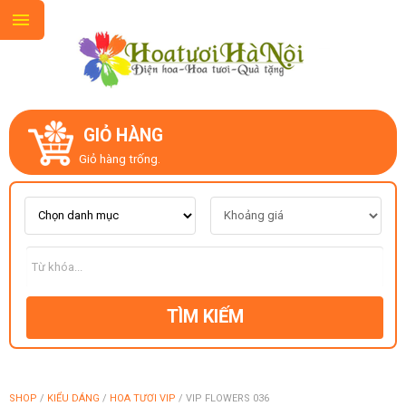
GIỎ HÀNG
GIỚI THIỆU
Giỏ hàng trống.
LIÊN HỆ
MẪU HOA MỚI
TÌM KIẾM
CHỦ ĐỀ
KIỂU DÁNG
SHOP
/
KIỂU DÁNG
/
HOA TƯƠI VIP
/
VIP FLOWERS 036