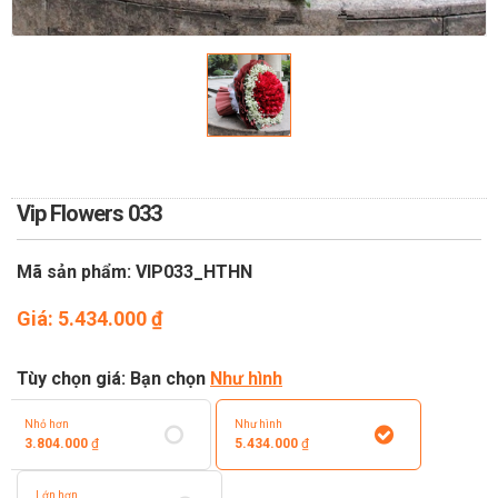
TOÁN
DỊCH VỤ ĐIỆN HOA TRỰC
TUYẾN TẠI HÀ NỘI
Vip Flowers 033
Mã sản phẩm: VIP033_HTHN
Giá:
5.434.000
₫
Tùy chọn giá: Bạn chọn
Như hình
Nhỏ hơn
Như hình
3.804.000
₫
5.434.000
₫
Lớn hơn