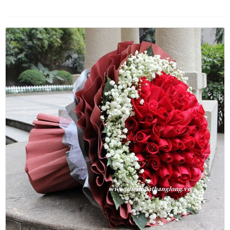
LOẠI HOA
MÀU SẮC
HOA CƯỚI
QUÀ TẶNG
QUÀ TẾT 2026
HƯỚNG DẪN MUA HÀNG
DỊCH VỤ GỬI ĐIỆN HOA VỀ
VIỆT NAM
PHƯƠNG THỨC THANH