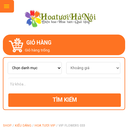
GIỎ HÀNG
GIỚI THIỆU
Giỏ hàng trống.
LIÊN HỆ
MẪU HOA MỚI
TÌM KIẾM
CHỦ ĐỀ
KIỂU DÁNG
SHOP
/
KIỂU DÁNG
/
HOA TƯƠI VIP
/
VIP FLOWERS 033