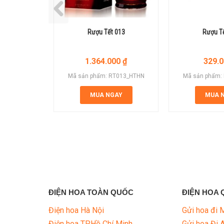
Rượu Tết 013
Rượu T
1.364.000
₫
329.
Mã sản phẩm: RT013_HTHN
Mã sản phẩm:
MUA NGAY
MUA 
ĐIỆN HOA TOÀN QUỐC
ĐIỆN HOA 
Điện hoa Hà Nội
Gửi hoa đi 
Điện hoa TP.Hồ Chí Minh
Gửi hoa Đi 