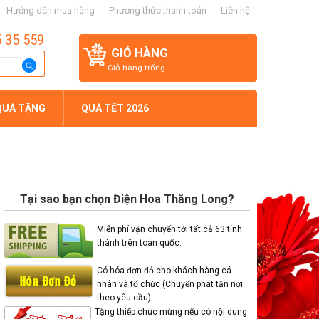
Hướng dẫn mua hàng
Phương thức thanh toán
Liên hệ
5 35 559
GIỎ HÀNG
Giỏ hàng trống.
QUÀ TẶNG
QUÀ TẾT 2026
Tại sao bạn chọn Điện Hoa Thăng Long?
Miễn phí vận chuyển tới tất cả 63 tỉnh
thành trên toàn quốc.
Có hóa đơn đỏ cho khách hàng cá
nhân và tổ chức (Chuyển phát tận nơi
theo yêu cầu)
Tặng thiếp chúc mừng nếu có nội dung