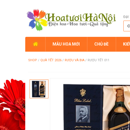
Đặt 
MẪU HOA MỚI
CHỦ ĐỀ
KI
SHOP
/
QUÀ TẾT 2026
/
RƯỢU VÀ BIA
/
RƯỢU TẾT 011