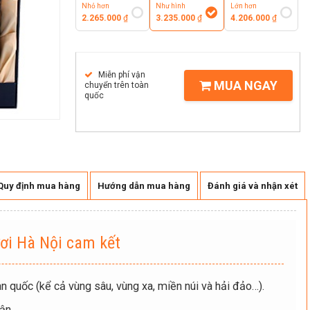
Nhỏ hơn
Như hình
Lớn hơn
2.265.000
₫
3.235.000
₫
4.206.000
₫
Miễn phí vận
MUA NGAY
chuyển trên toàn
quốc
Quy định mua hàng
Hướng dẫn mua hàng
Đánh giá và nhận xét
ơi Hà Nội cam kết
n quốc (kể cả vùng sâu, vùng xa, miền núi và hải đảo…).
ận.