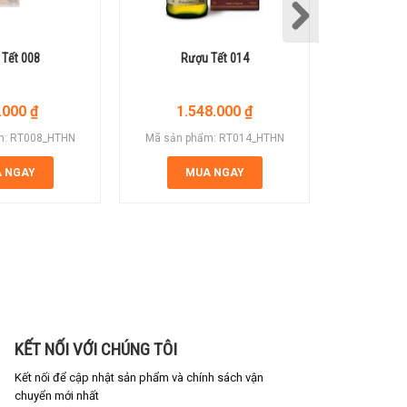
Tết 008
Rượu Tết 014
Rượ
.000
₫
1.548.000
₫
7
m: RT008_HTHN
Mã sản phẩm: RT014_HTHN
Mã sản p
 NGAY
MUA NGAY
M
KẾT NỐI VỚI CHÚNG TÔI
Kết nối để cập nhật sản phẩm và chính sách vận
chuyển mới nhất