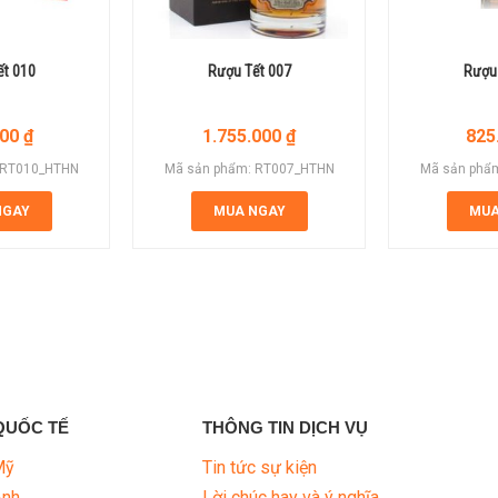
ết 010
Rượu Tết 007
Rượu 
000
₫
1.755.000
₫
825
 RT010_HTHN
Mã sản phẩm: RT007_HTHN
Mã sản phẩ
NGAY
MUA NGAY
MUA
QUỐC TẾ
THÔNG TIN DỊCH VỤ
Mỹ
Tin tức sự kiện
Anh
Lời chúc hay và ý nghĩa