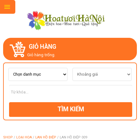
GIỎ HÀNG
GIỚI THIỆU
Giỏ hàng trống.
LIÊN HỆ
MẪU HOA MỚI
TÌM KIẾM
CHỦ ĐỀ
KIỂU DÁNG
SHOP
/
LOẠI HOA
/
LAN HỒ ĐIỆP
/
LAN HỒ ĐIỆP 009