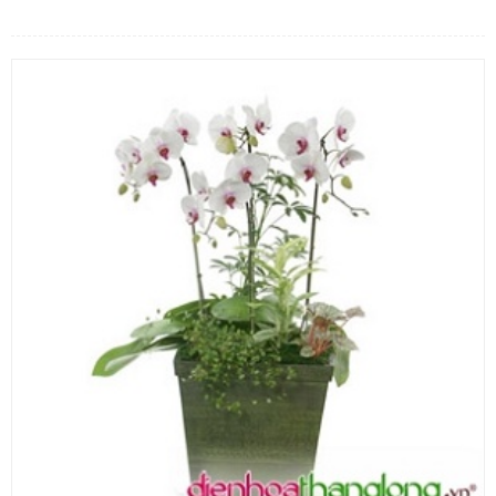
LOẠI HOA
MÀU SẮC
HOA CƯỚI
QUÀ TẶNG
QUÀ TẾT 2026
HƯỚNG DẪN MUA HÀNG
DỊCH VỤ GỬI ĐIỆN HOA VỀ
VIỆT NAM
PHƯƠNG THỨC THANH