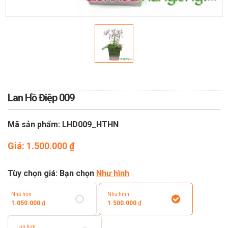
TOÁN
DỊCH VỤ ĐIỆN HOA TRỰC
TUYẾN TẠI HÀ NỘI
Lan Hồ Điệp 009
Mã sản phẩm: LHD009_HTHN
Giá:
1.500.000
₫
Tùy chọn giá: Bạn chọn
Như hình
Nhỏ hơn
Như hình
1.050.000
₫
1.500.000
₫
Lớn hơn