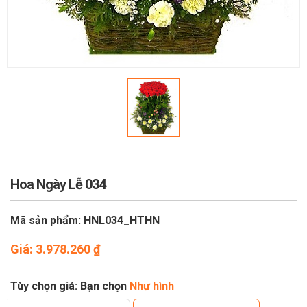
TOÁN
DỊCH VỤ ĐIỆN HOA TRỰC
TUYẾN TẠI HÀ NỘI
Hoa Ngày Lễ 034
Mã sản phẩm: HNL034_HTHN
Giá:
3.978.260
₫
Tùy chọn giá: Bạn chọn
Như hình