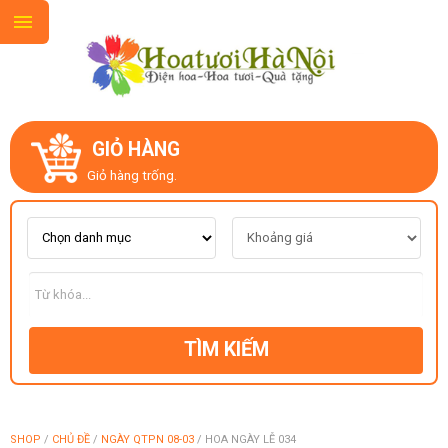
GIỎ HÀNG
GIỚI THIỆU
Giỏ hàng trống.
LIÊN HỆ
MẪU HOA MỚI
TÌM KIẾM
CHỦ ĐỀ
KIỂU DÁNG
SHOP
/
CHỦ ĐỀ
/
NGÀY QTPN 08-03
/
HOA NGÀY LỄ 034