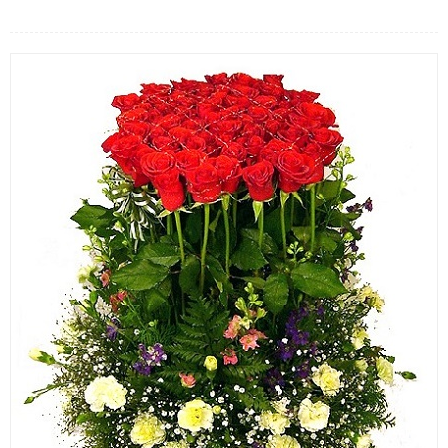
LOẠI HOA
MÀU SẮC
HOA CƯỚI
QUÀ TẶNG
QUÀ TẾT 2026
HƯỚNG DẪN MUA HÀNG
DỊCH VỤ GỬI ĐIỆN HOA VỀ
VIỆT NAM
PHƯƠNG THỨC THANH