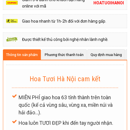
HOATUOIHANOI
online với mã
Giao hoa nhanh từ 1h-2h đối với đơn hàng gấp.
Được thiết kế thủ công bởi nghệ nhân lành nghề.
Thông tin sản phẩm
Phương thức thanh toán
Quy định mua hàng
Hoa Tươi Hà Nội cam kết
MIỄN PHÍ giao hoa 63 tỉnh thành trên toàn
quốc (kể cả vùng sâu, vùng xa, miền núi và
hải đảo…).
Hoa luôn TƯƠI ĐẸP khi đến tay người nhận.