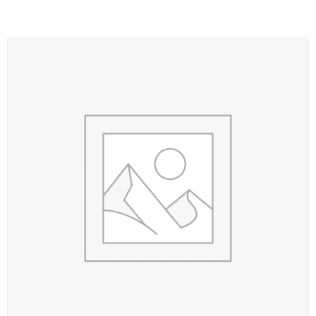
LOẠI HOA
MÀU SẮC
HOA CƯỚI
QUÀ TẶNG
QUÀ TẾT 2026
HƯỚNG DẪN MUA HÀNG
DỊCH VỤ GỬI ĐIỆN HOA VỀ
VIỆT NAM
PHƯƠNG THỨC THANH