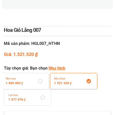
TOÁN
DỊCH VỤ ĐIỆN HOA TRỰC
TUYẾN TẠI HÀ NỘI
Hoa Giỏ Lẵng 007
Mã sản phẩm: HGL007_HTHN
Giá:
1.521.520
₫
Tùy chọn giá: Bạn chọn
Như hình
Nhỏ hơn
Như hình
1.065.000
₫
1.521.520
₫
Lớn hơn
1.977.976
₫