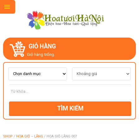
GIỎ HÀNG
GIỚI THIỆU
Giỏ hàng trống.
LIÊN HỆ
MẪU HOA MỚI
TÌM KIẾM
CHỦ ĐỀ
KIỂU DÁNG
SHOP
/
HOA GIỎ – LẴNG
/
HOA GIỎ LẴNG 007