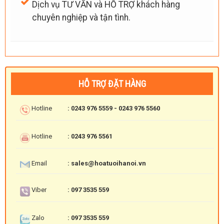
Dịch vụ TƯ VẤN và HỖ TRỢ khách hàng
chuyên nghiệp và tận tình.
HỖ TRỢ ĐẶT HÀNG
Hotline
: 0243 976 5559 - 0243 976 5560
Hotline
: 0243 976 5561
Email
: sales@hoatuoihanoi.vn
Viber
: 097 3535 559
Zalo
: 097 3535 559