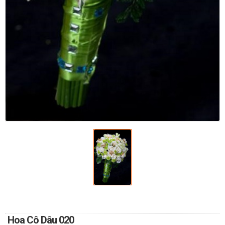
TOÁN
DỊCH VỤ ĐIỆN HOA TRỰC
TUYẾN TẠI HÀ NỘI
Hoa Cô Dâu 020