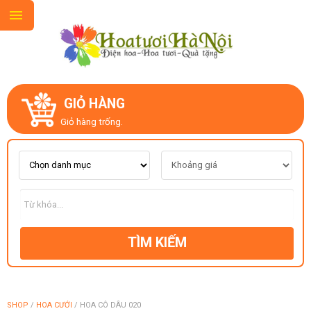
GIỎ HÀNG
GIỚI THIỆU
Giỏ hàng trống.
LIÊN HỆ
MẪU HOA MỚI
TÌM KIẾM
CHỦ ĐỀ
KIỂU DÁNG
SHOP
/
HOA CƯỚI
/
HOA CÔ DÂU 020