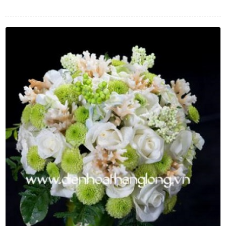
LOẠI HOA
MÀU SẮC
HOA CƯỚI
QUÀ TẶNG
QUÀ TẾT 2026
HƯỚNG DẪN MUA HÀNG
DỊCH VỤ GỬI ĐIỆN HOA VỀ
VIỆT NAM
PHƯƠNG THỨC THANH