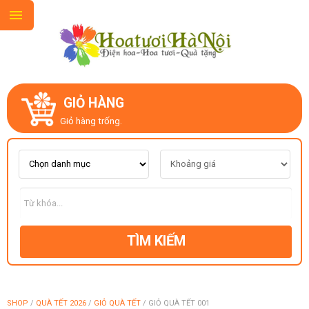
GIỎ HÀNG
GIỚI THIỆU
Giỏ hàng trống.
LIÊN HỆ
MẪU HOA MỚI
TÌM KIẾM
CHỦ ĐỀ
KIỂU DÁNG
SHOP
/
QUÀ TẾT 2026
/
GIỎ QUÀ TẾT
/
GIỎ QUÀ TẾT 001