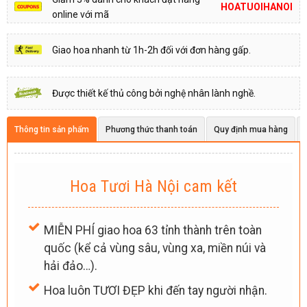
HOATUOIHANOI
online với mã
Giao hoa nhanh từ 1h-2h đối với đơn hàng gấp.
Được thiết kế thủ công bởi nghệ nhân lành nghề.
Thông tin sản phẩm
Phương thức thanh toán
Quy định mua hàng
Hoa Tươi Hà Nội cam kết
MIỄN PHÍ giao hoa 63 tỉnh thành trên toàn
quốc (kể cả vùng sâu, vùng xa, miền núi và
hải đảo…).
Hoa luôn TƯƠI ĐẸP khi đến tay người nhận.