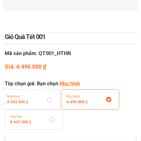
TOÁN
DỊCH VỤ ĐIỆN HOA TRỰC
TUYẾN TẠI HÀ NỘI
Giỏ Quà Tết 001
Mã sản phẩm: QT001_HTHN
Giá:
6.490.000
₫
Tùy chọn giá: Bạn chọn
Như hình
Nhỏ hơn
Như hình
4.543.000
₫
6.490.000
₫
Lớn hơn
8.437.000
₫