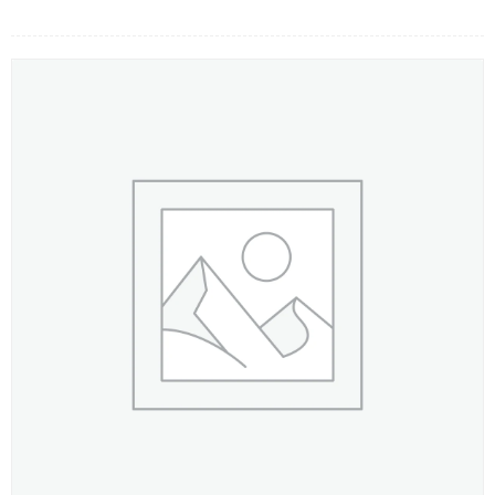
LOẠI HOA
MÀU SẮC
HOA CƯỚI
QUÀ TẶNG
QUÀ TẾT 2026
HƯỚNG DẪN MUA HÀNG
DỊCH VỤ GỬI ĐIỆN HOA VỀ
VIỆT NAM
PHƯƠNG THỨC THANH